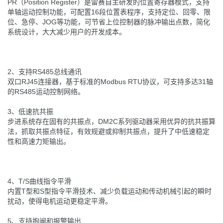
PR（Position Register）是雷赛自主研发的位置寄存器模式，支持
单轴运动控制功能，可配置16段位置表程序，支持定位、回零、限
位、急停、JOG等功能，可节省上位控制器的脉冲输出点数，简化
系统设计，大大减少用户的开发成本。
2、支持RS485总线通讯
双口RJ45连接器，基于标准的Modbus RTU协议，可支持多达31轴
的RS485运动控制网络。
3、低速抗共振
步进系统存在固有的共振点，DM2C系列驱动器采用优异的抗共振算
法，抓取共振点特征，有效规避或抑制共振点，提升了中低速稳定
性和高速力矩输出。
4、T/S曲线指令平滑
内置T型和S型指令平滑技术、减少负载运动和传动机械引起的瞬时
扰动，使得电机运动更稳定平滑。
5、支持抱闸和报警输出