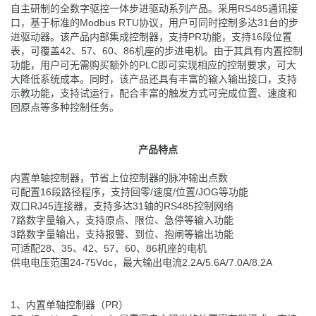
自主研制的全数字驱控一体步进驱动系列产品。采用RS485通讯接
口，基于标准的Modbus RTU协议，用户可同时控制多达31台的步
进驱动器。该产品内部集成控制器，支持PR功能，支持16段位置
表，可覆盖42、57、60、86机座的步进电机。由于其具有内置控制
功能，用户可无需购买额外的PLC即可实现相应的控制要求，可大
大降低系统成本。同时，该产品还具有丰富的输入输出接口，支持
示教功能，支持试运行，配合丰富的触发方式可完成位置、速度和
回原点等多种控制任务。
产品特点
内置单轴控制器，节省上位控制器的脉冲输出点数
可配置16段路径程序，支持回零/速度/位置/JOG等功能
双口RJ45连接器，支持多达31轴的RS485控制网络
7路数字量输入，支持原点、限位、急停等输入功能
3路数字量输出，支持报警、到位、抱闸等输出功能
可适配28、35、42、57、60、86机座的电机
供电电压范围24-75Vdc，最大输出电流2.2A/5.6A/7.0A/8.2A
1、内置单轴控制器（PR）