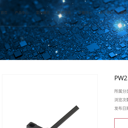
首页
产品中心
案例展示
新闻资讯
下载中心
关于我们
联系
雷赛
公司新闻
英威腾
公司简介
校园招聘
行业资讯
雷赛
企业文化
社会招聘
合信
资质荣誉
PW25
米博
所属分
浏览次
发布日