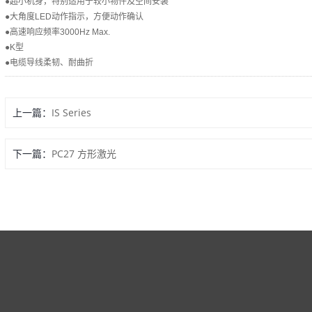
●超小机身，特别适用于较小物件及空间安装
●大角度LED动作指示，方便动作确认
●高速响应频率3000Hz Max.
●K型
●电缆导线柔韧、耐曲折
上一篇：
IS Series
下一篇：
PC27 方形激光