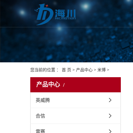
案例展示
新闻资讯
下载中心
关于我们
联系我们
招聘
英威腾
合信
您当前的位置 ：
首 页
>
产品中心
>
米博
>
倾听客户声音，打造优异设计。
倾听客户声音，打造优异设计。
倾听客户声音，打造优异设计。
倾听客户声音，打造优异设计。
倾听客户声音，打造优异设计。
产品中心
英威腾
合信
雷赛